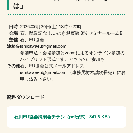
は」
日時
2026年6月20日(土) 18時～20時
会場
石川県政記念 しいのき迎賓館 3階 セミナールームB
主催
石川EU協会
連絡先
ishikawaeu@gmail.com
参加申込：会場参加とzoomによるオンライン参加の
ハイブリッド形式です。どちらのご参加も
その他
石川EU協会公式メールアドレス
ishikawaeu@gmail.com （事務局材木誠次長宛）にお
申し込み下さい。
資料ダウンロード
石川EU協会講演会チラシ（pdf形式 847.5 KB）