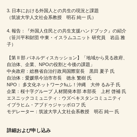
3. 日本における外国人との共生の現況と課題
（筑波大学人文社会系教授 明石 純一 氏）
4. 報告：『外国人住民との共生支援ハンドブック』の紹介
（笹川平和財団 中東・イスラムユニット 研究員 岩品 雅
子）
【第 II 部 パネルディスカッション】「地域から見る政府、
自治体、企業、NPOの役割と今後の課題」
中央政府：総務省自治行政局国際室長 黒田 夏子 氏
自治体：愛媛県今治市市長 徳永 繁樹 氏
NPO： 多文化ネットワークfuふ！沖縄 大仲 るみ子 氏
企業：桜十字グループ 人材開発本部 本部長 上村 啓補 氏
エスニックコミュニティ：ウズベキスタンコミュニティ
イブラヒム・アブドゥジャッボロフ 氏
モデレーター：筑波大学人文社会系教授 明石 純一 氏
詳細および申し込み