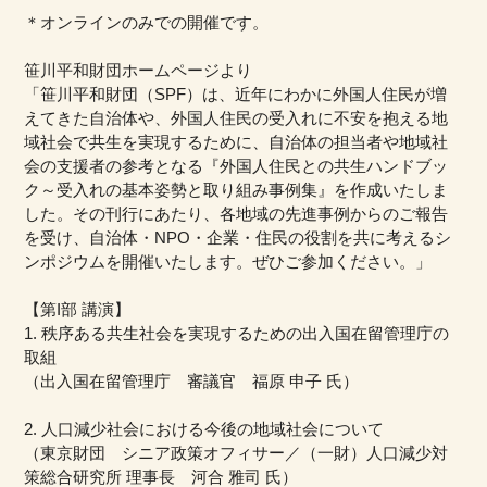
＊オンラインのみでの開催です。
笹川平和財団ホームページより
「笹川平和財団（SPF）は、近年にわかに外国人住民が増
えてきた自治体や、外国人住民の受入れに不安を抱える地
域社会で共生を実現するために、自治体の担当者や地域社
会の支援者の参考となる『外国人住民との共生ハンドブッ
ク～受入れの基本姿勢と取り組み事例集』を作成いたしま
した。その刊行にあたり、各地域の先進事例からのご報告
を受け、自治体・NPO・企業・住民の役割を共に考えるシ
ンポジウムを開催いたします。ぜひご参加ください。」
【第I部 講演】
1. 秩序ある共生社会を実現するための出入国在留管理庁の
取組
（出入国在留管理庁 審議官 福原 申子 氏）
2. 人口減少社会における今後の地域社会について
（東京財団 シニア政策オフィサー／（一財）人口減少対
策総合研究所 理事長 河合 雅司 氏）