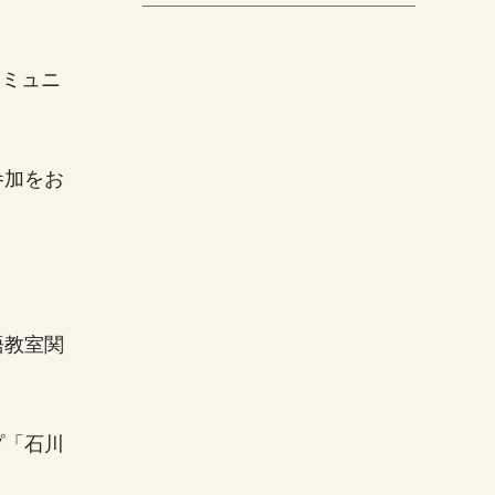
コミュニ
参加をお
語教室関
プ「石川