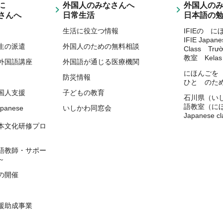
に
外国人のみなさんへ
外国人の
さんへ
日常生活
日本語の
生活に役立つ情報
IFIEの 
IFIE Japan
生の派遣
外国人のための無料相談
Class Trư
教室 Kelas 
外国語講座
外国語が通じる医療機関
にほんごを
防災情報
ひと のた
国人支援
子どもの教育
石川県（い
語教室（に
apanese
いしかわ同窓会
Japanese cl
）
本文化研修プロ
語教師・サポー
～
の開催
援助成事業