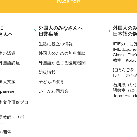
に
外国人のみなさんへ
外国人の
さんへ
日常生活
日本語の
生活に役立つ情報
IFIEの 
IFIE Japan
生の派遣
外国人のための無料相談
Class Trư
教室 Kelas 
外国語講座
外国語が通じる医療機関
にほんごを
防災情報
ひと のた
国人支援
子どもの教育
石川県（い
語教室（に
apanese
いしかわ同窓会
Japanese cl
）
本文化研修プロ
語教師・サポー
～
の開催