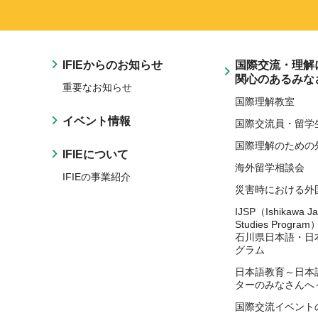
IFIEからのお知らせ
国際交流・理解
関心のあるみな
重要なお知らせ
国際理解教室
イベント情報
国際交流員・留学
国際理解のための
IFIEについて
海外留学相談会
IFIEの事業紹介
災害時における外
IJSP（Ishikawa J
Studies Program
石川県日本語・日
グラム
日本語教育～日本
ターのみなさんへ
国際交流イベント