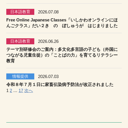
日本語教育
2026.07.08
Free Online Japanese Classes「いしかわオンラインにほ
んごクラス」だい２き の ぼしゅうが はじまりました
日本語教育
2026.06.26
テーマ別研修会のご案内：多文化多言語の子ども（外国に
つながる児童生徒）の「ことばの力」を育てるリテラシー
教育
情報提供
2026.07.03
令和８年７月１日に家畜伝染病予防法が改正されました
投
1
2
…
17
次へ
稿
の
ペ