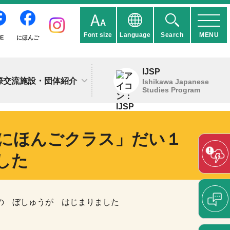
Font size
Language
Search
MENU
IE
にほんご
IJSP
際交流施設・団体紹介
Ishikawa Japanese
Studies Program
オンラインにほんごクラス」だい１
した
い１き の ぼしゅうが はじまりました