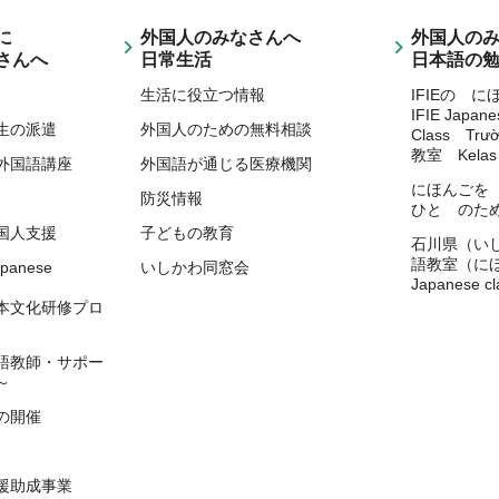
に
外国人のみなさんへ
外国人の
さんへ
日常生活
日本語の
生活に役立つ情報
IFIEの 
IFIE Japan
生の派遣
外国人のための無料相談
Class Trư
教室 Kelas 
外国語講座
外国語が通じる医療機関
にほんごを
防災情報
ひと のた
国人支援
子どもの教育
石川県（い
語教室（に
apanese
いしかわ同窓会
Japanese cl
）
本文化研修プロ
語教師・サポー
～
の開催
援助成事業